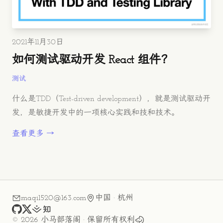
发布时间
2021年11月30日
如何测试驱动开发 React 组件？
测试
什么是TDD（Test-driven development），就是测试驱动开
发，是敏捷开发中的一项核心实践和技和技术。
查看更多 →
maqi1520@163.com
中国 · 杭州
github
x
juejin
zhihu
©
2026
小马部落阁
· 保留所有权利