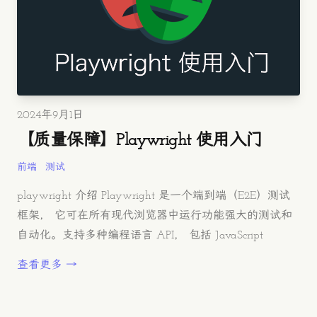
发布时间
2024年9月1日
【质量保障】Playwright 使用入门
前端
测试
playwright 介绍 Playwright 是一个端到端（E2E）测试
框架， 它可在所有现代浏览器中运行功能强大的测试和
自动化。支持多种编程语言 API， 包括 JavaScript
查看更多 →