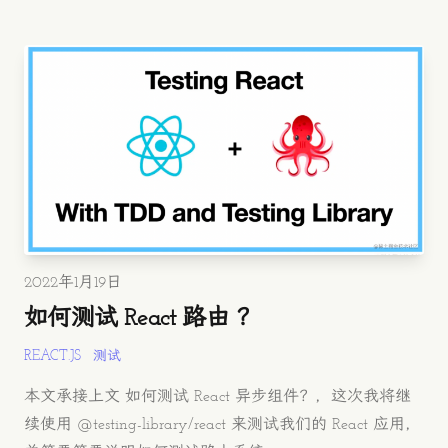
发布时间
2022年1月19日
如何测试 React 路由 ？
REACT.JS
测试
本文承接上文 如何测试 React 异步组件？，这次我将继
续使用 @testing-library/react 来测试我们的 React 应用，