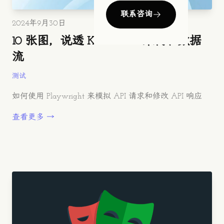
联系咨询
发布时间
2024年9月30日
10 张图，说透 Kubernetes 架构和数据
流
测试
如何使用 Playwright 来模拟 API 请求和修改 API 响应
查看更多 →