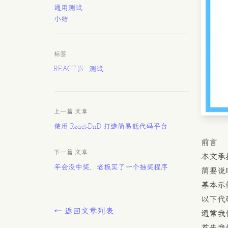
通用测试
小结
标签
REACT.JS
测试
上一篇 文章
使用 React-DnD 打造简易低代码平台
前言
下一篇 文章
本文承
年会没中奖，老板买了一个抽奖程序
简要说
基本示
以下代码使
← 返回文章列表
通常我