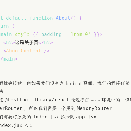
rt
default
function
About
(
)
{
turn
(
<
main
style
=
{
{
padding
:
'1rem 0'
}
}
>
<
h2
>
这是关于页
</
h2
>
<
AboutContent
/>
</
main
>
面就会报错，但如果我们没有点击 about 页面，我们的程序
法
@testing-library/react
道
是运行在 node 环境中的，
erRouter
MemoryRouter
，所以我们需要一个用到
index.jsx
app.jsx
们需要将原先的
拆分到
ndex.jsx
入口