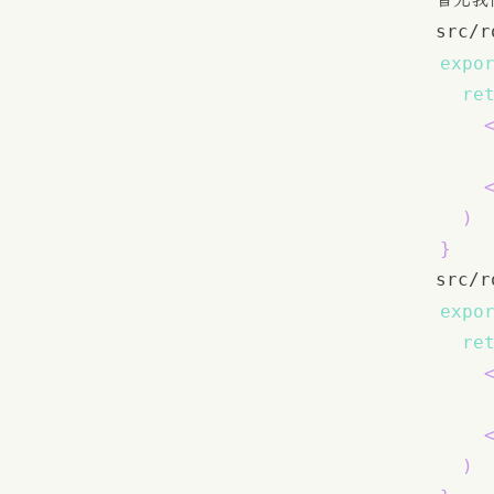
首先我
src/r
expo
re
)
}
src/r
expo
re
)