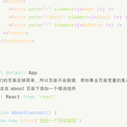
<
Routes
>
<
Route
path
=
"
/
"
element
=
{
<
Home
/>
}
/>
<
Route
path
=
"
/about
"
element
=
{
<
About
/>
}
<
Route
path
=
"
*
"
element
=
{
<
NoMatch
/>
}
/>
</
Routes
>
</
HashRouter
>
rt
default
App
们的页面足够简单，所以页面不会报错，那如果当页面变量的复
about
现在在
页面下添加一个错误组件
rt
React
from
'react'
tion
AboutContent
(
)
{
row
new
Error
(
'抛出一个测试错误'
)