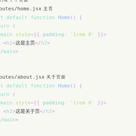
们有 2 个页面
outes/home.jsx
主页
rt
default
function
Home
(
)
{
turn
(
<
main
style
=
{
{
padding
:
'1rem 0'
}
}
>
<
h2
>
这是主页
</
h2
>
</
main
>
outes/about.jsx
关于页面
rt
default
function
Home
(
)
{
turn
(
<
main
style
=
{
{
padding
:
'1rem 0'
}
}
>
<
h2
>
这是关于页
</
h2
>
</
main
>