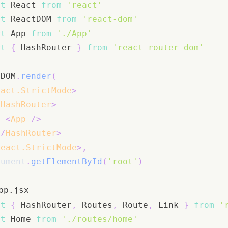
rt
React
from
'react'
rt
ReactDOM
from
'react-dom'
rt
App
from
'./App'
rt
{
HashRouter
}
from
'react-router-dom'
tDOM
.
render
(
eact.StrictMode
>
<
HashRouter
>
<
App
/>
</
HashRouter
>
React.StrictMode
>
,
cument
.
getElementById
(
'root'
)
pp.jsx
rt
{
HashRouter
,
Routes
,
Route
,
Link
}
from
'
rt
Home
from
'./routes/home'