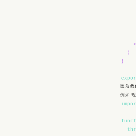
)
}
expo
因为我
例如 
impo
func
th