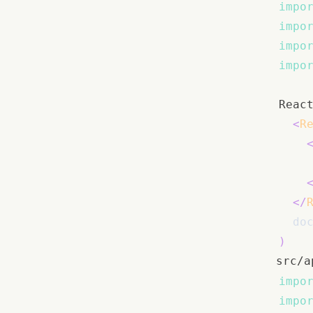
impo
impo
impo
impo
Reac
<
R
</
do
)
src/a
impo
impo