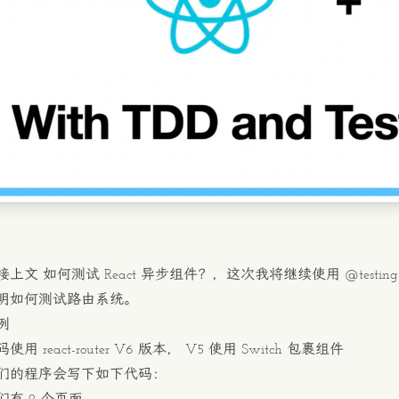
接上文
如何测试 React 异步组件？
，这次我将继续使用
@testing-
明如何测试路由系统。
例
用 react-router V6 版本， V5 使用 Switch 包裹组件
们的程序会写下如下代码：