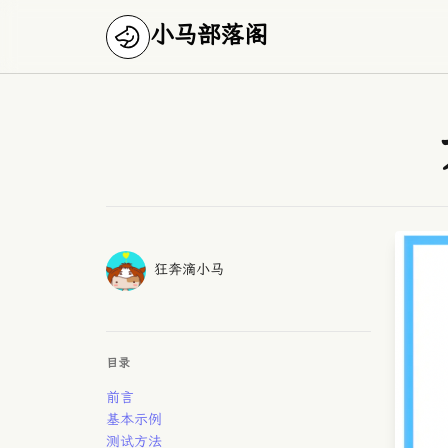
小马部落阁
Published on
Authors
作者
狂奔滴小马
目录
前言
基本示例
测试方法