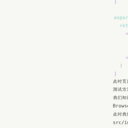
}
expo
re
)
}
此时页
测试方
我们知
Brows
此时我
src/i