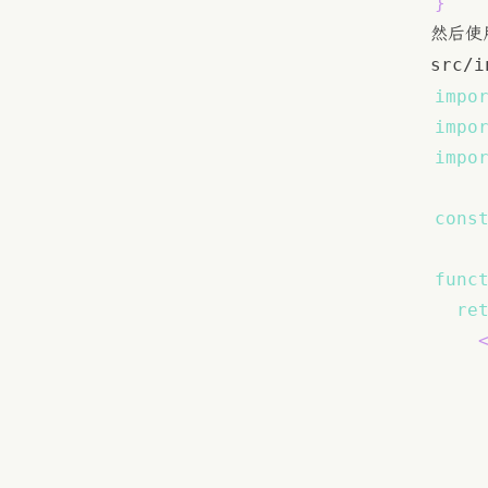
}
然后使
src/i
impo
impo
impo
cons
func
re