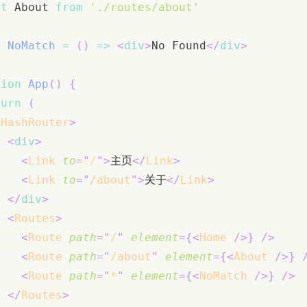
rt
About
from
'./routes/about'
t
NoMatch
=
(
)
=>
<
div
>
No Found
</
div
>
tion
App
(
)
{
turn
(
<
HashRouter
>
<
div
>
<
Link
to
=
"
/
"
>
主页
</
Link
>
<
Link
to
=
"
/about
"
>
关于
</
Link
>
</
div
>
<
Routes
>
<
Route
path
=
"
/
"
element
=
{
<
Home
/>
}
/>
<
Route
path
=
"
/about
"
element
=
{
<
About
/>
}
<
Route
path
=
"
*
"
element
=
{
<
NoMatch
/>
}
/>
</
Routes
>