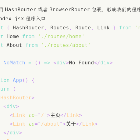
HashRouter
BrowserRouter
用
或者
包裹，形成我们的程
ndex.jsx
程序入口
rt
{
HashRouter
,
Routes
,
Route
,
Link
}
from
'
rt
Home
from
'./routes/home'
rt
About
from
'./routes/about'
t
NoMatch
=
(
)
=>
<
div
>
No Found
</
div
>
tion
App
(
)
{
turn
(
<
HashRouter
>
<
div
>
<
Link
to
=
"
/
"
>
主页
</
Link
>
<
Link
to
=
"
/about
"
>
关于
</
Link
>
</
div
>