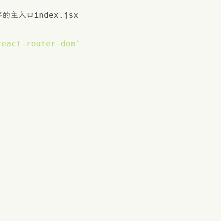
index.jsx
序的主入口
react-router-dom'