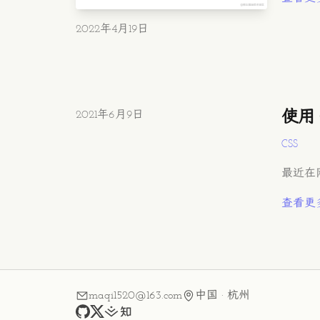
发布时间
2022年4月19日
发布时间
2021年6月9日
使用 C
CSS
最近在网
查看更
maqi1520@163.com
中国 · 杭州
github
x
juejin
zhihu