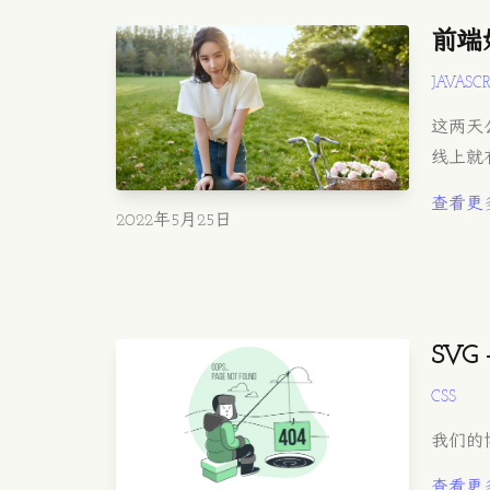
前端妹
JAVASCR
这两天
线上就
查看更
发布时间
2022年5月25日
SVG
CSS
我们的
查看更