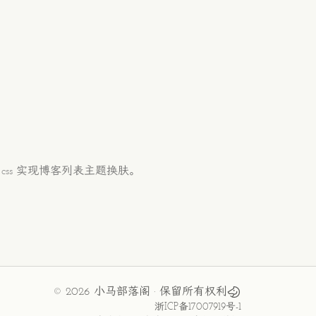
nd css 实现博客列表主题换肤。
©
2026
小马部落阁
· 保留所有权利
浙ICP备17007919号-1