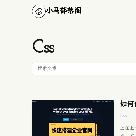
小马部落阁
Css
如何使
CSS
上在上