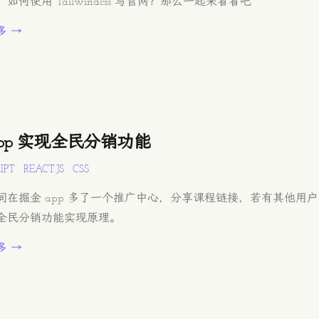
如何使用 Tailwindcss 写官网？那么一起来看看吧
多 →
app 实现全民分销功能
IPT
REACT.JS
CSS
间在掘金 app 多了一个推广中心，分享课程链接，若有其他
全民分销功能实现原理。
多 →