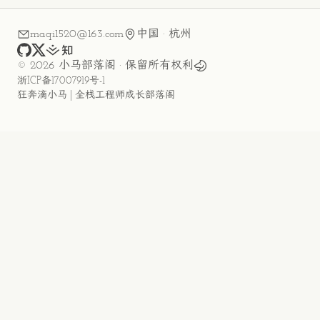
maqi1520@163.com
中国 · 杭州
github
x
juejin
zhihu
©
2026
小马部落阁
· 保留所有权利
浙ICP备17007919号-1
狂奔滴小马 | 全栈工程师成长部落阁