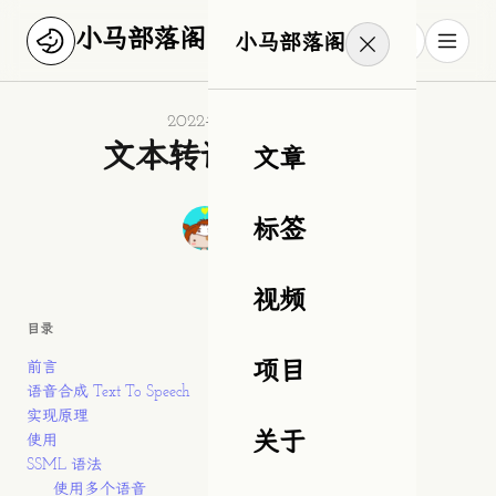
小马部落阁
小马部落阁
Published on
2022年3月4日星期五
文本转语音如此简单
文章
Authors
作者
标签
狂奔滴小马
视频
目录
前言
项目
语音合成 Text To Speech
实现原理
关于
使用
SSML 语法
使用多个语音