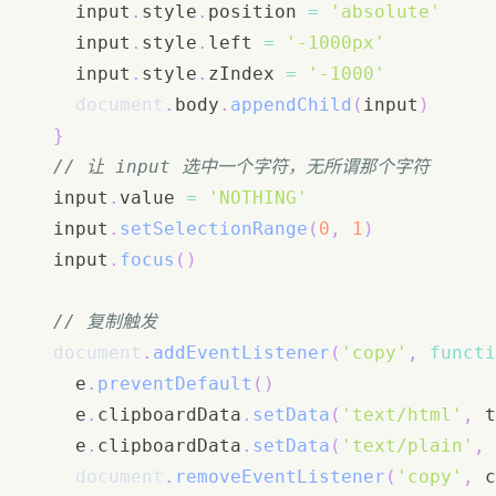
    input
.
style
.
position
=
'absolute'
    input
.
style
.
left
=
'-1000px'
    input
.
style
.
zIndex
=
'-1000'
document
.
body
.
appendChild
(
input
)
}
// 让 input 选中一个字符，无所谓那个字符
  input
.
value
=
'NOTHING'
  input
.
setSelectionRange
(
0
,
1
)
  input
.
focus
(
)
// 复制触发
document
.
addEventListener
(
'copy'
,
functi
    e
.
preventDefault
(
)
    e
.
clipboardData
.
setData
(
'text/html'
,
 t
    e
.
clipboardData
.
setData
(
'text/plain'
,
 
document
.
removeEventListener
(
'copy'
,
 c