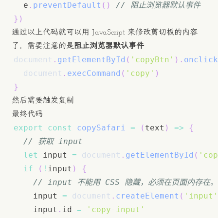
  e
.
preventDefault
(
)
// 阻止浏览器默认事件
}
)
通过以上代码就可以用 JavaScript 来修改剪切板的内容
了，需要注意的是
阻止浏览器默认事件
document
.
getElementById
(
'copyBtn'
)
.
onclick
document
.
execCommand
(
'copy'
)
}
然后需要触发复制
最终代码
export
const
copySafari
=
(
text
)
=>
{
// 获取 input
let
 input 
=
document
.
getElementById
(
'cop
if
(
!
input
)
{
// input 不能用 CSS 隐藏，必须在页面内存在。
    input 
=
document
.
createElement
(
'input'
    input
.
id
=
'copy-input'