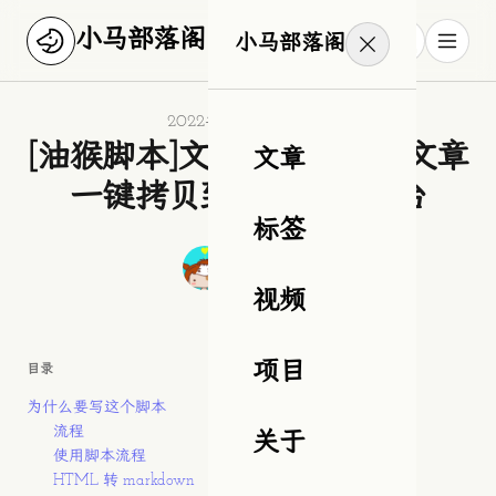
小马部落阁
小马部落阁
Published on
2022年2月9日星期三
[油猴脚本]文章拷贝助手，文章
文章
一键拷贝到微信公众平台
标签
Authors
作者
狂奔滴小马
视频
项目
目录
为什么要写这个脚本
流程
关于
使用脚本流程
HTML 转 markdown