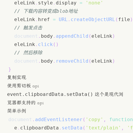
  eleLink
.
style
.
display
=
'none'
// 下载内容转变成blob地址
  eleLink
.
href
=
URL
.
createObjectURL
(
file
)
// 触发点击
document
.
body
.
appendChild
(
eleLink
)
  eleLink
.
click
(
)
// 然后移除
document
.
body
.
removeChild
(
eleLink
)
}
复制实现
使用剪切板 api
event.clipboardData.setData()
这个是现代浏
览器都支持的 api
简单示例
document
.
addEventListener
(
'copy'
,
function
  e
.
clipboardData
.
setData
(
'text/plain'
,
'f