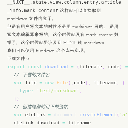
__NUXT__.state.view.column.entry.article
_info.mark_content
这样就可以直接取到
markdown 文件内容了，
但是有用户写文章的时候不是用 markdown 写的， 是用
富文本编辑器来写的，这个时候就没有 mark_content 数
据了，这个时候就要涉及到 HTML 转 markdown
我们可以使用 turndown 这个库来实现。
下载文件 js
export
const
downLoad
=
(
filename
,
 code
)
=
// 下载的文件名
var
 file 
=
new
File
(
[
code
]
,
 filename
,
{
type
:
'text/markdown'
,
}
)
// 创建隐藏的可下载链接
var
 eleLink 
=
document
.
createElement
(
'a'
  eleLink
.
download
=