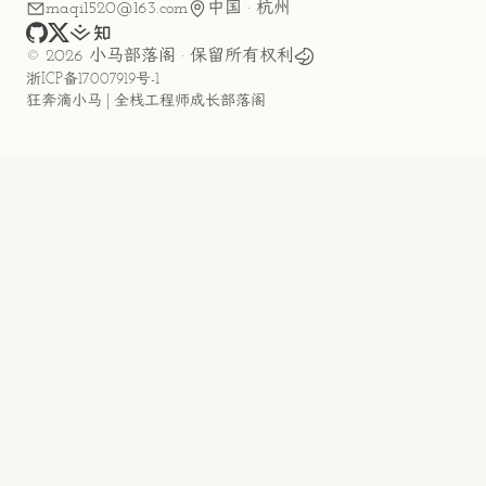
maqi1520@163.com
中国 · 杭州
github
x
juejin
zhihu
©
2026
小马部落阁
· 保留所有权利
浙ICP备17007919号-1
狂奔滴小马 | 全栈工程师成长部落阁