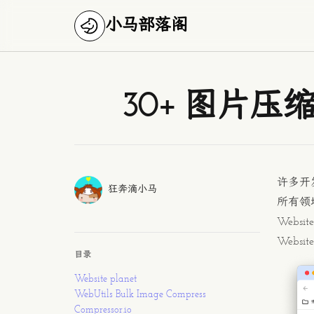
小马部落阁
Published on
30+ 图片
许多开
Authors
作者
狂奔滴小马
所有领
Website
Website
目录
Website planet
WebUtils Bulk Image Compress
Compressor.io