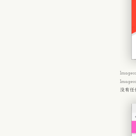
Imagec
Imageco
没有任