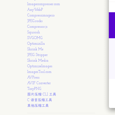
Imagecompresser.com
AnyWebP
Compressimage.io
JPEG.rocks
Compressor.js
Squoosh
SVGOMG
Optimizilla
Shrink Me
JPEG Stripper
Shrink Media
OptimizeImages
ImagesTool.com
AVPress
AVIF Converter
TinyPNG
图片压缩 CLI 工具
C 语言压缩工具
其他压缩工具