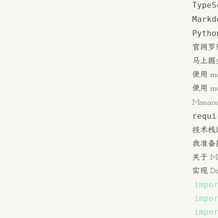
TypeS
Markd
Pytho
官网罗
马上掘
使用 m
使用 mo
Mona
requi
技术栈
我准备
关于 M
实现 Diff
impo
impo
impo