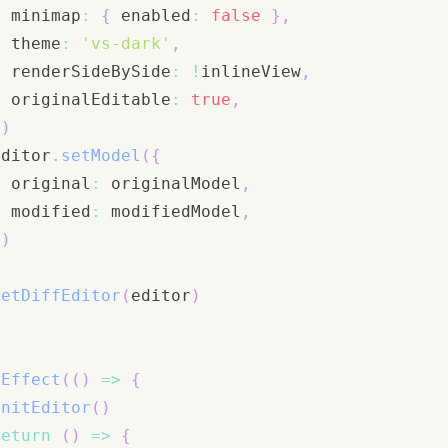
  minimap
:
{
 enabled
:
false
}
,
  theme
:
'vs-dark'
,
  renderSideBySide
:
!
inlineView
,
  originalEditable
:
true
,
}
)
editor
.
setModel
(
{
  original
:
 originalModel
,
  modified
:
 modifiedModel
,
}
)
setDiffEditor
(
editor
)
eEffect
(
(
)
=>
{
initEditor
(
)
return
(
)
=>
{