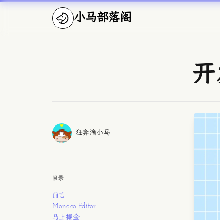
小马部落阁
Published on
开
Authors
作者
狂奔滴小马
目录
前言
Monaco Editor
马上掘金