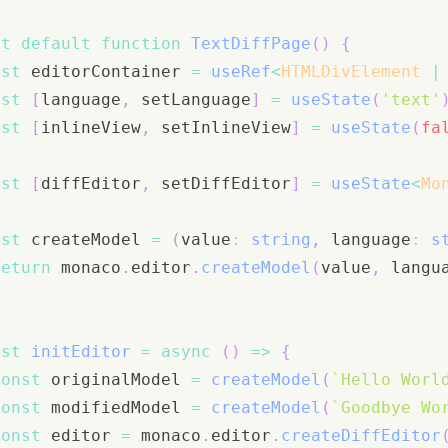
rt
default
function
TextDiffPage
(
)
{
nst
 editorContainer 
=
useRef
<
HTMLDivElement 
|
nst
[
language
,
 setLanguage
]
=
useState
(
'text'
nst
[
inlineView
,
 setInlineView
]
=
useState
(
fa
nst
[
diffEditor
,
 setDiffEditor
]
=
useState
<
Mo
nst
 createModel 
=
(
value
:
string
,
 language
:
s
return
 monaco
.
editor
.
createModel
(
value
,
 langu
nst
initEditor
=
async
(
)
=>
{
const
 originalModel 
=
createModel
(
`
Hello Worl
const
 modifiedModel 
=
createModel
(
`
Goodbye Wo
const
 editor 
=
 monaco
.
editor
.
createDiffEditor