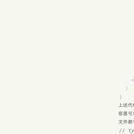
)
}
上述代
容器可以
文件都
// t