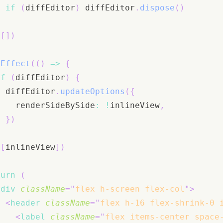
if
(
diffEditor
)
 diffEditor
.
dispose
(
)
}
[
]
)
eEffect
(
(
)
=>
{
if
(
diffEditor
)
{
  diffEditor
.
updateOptions
(
{
    renderSideBySide
:
!
inlineView
,
}
)
}
[
inlineView
]
)
turn
(
<
div
className
=
"
flex h-screen flex-col
"
>
<
header
className
=
"
flex h-16 flex-shrink-0 
<
label
className
=
"
flex items-center space