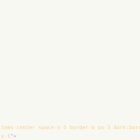
items-center space-x-5 border-b px-3 dark:bor
-x-1
"
>