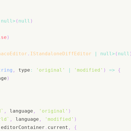
null
>
(
null
)
)
lse
)
nacoEditor
.
IStandaloneDiffEditor 
|
null
>
(
null
tring
,
 type
:
'original'
|
'modified'
)
=>
{
age
)
d
`
,
 language
,
'original'
)
rld
`
,
 language
,
'modified'
)
(
editorContainer
.
current
,
{