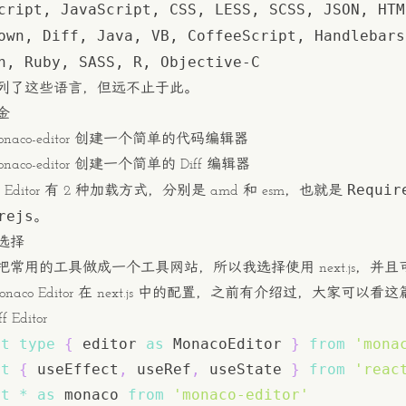
cript, JavaScript, CSS, LESS, SCSS, JSON, HT
own, Diff, Java, VB, CoffeeScript, Handlebars
n, Ruby, SASS, R, Objective-C
列了这些语言，但远不止于此。
金
onaco-editor 创建一个简单的代码编辑器
naco-editor 创建一个简单的 Diff 编辑器
Requir
co Editor 有 2 种加载方式，分别是 amd 和 esm，也就是
rejs
。
选择
把常用的工具做成一个工具网站，所以我选择使用
next.js
，并且
onaco Editor 在 next.js 中的配置，之前有介绍过，大家可以看
 Editor
rt
type
{
 editor 
as
MonacoEditor
}
from
'mona
rt
{
 useEffect
,
 useRef
,
 useState 
}
from
'reac
rt
*
as
 monaco
from
'monaco-editor'