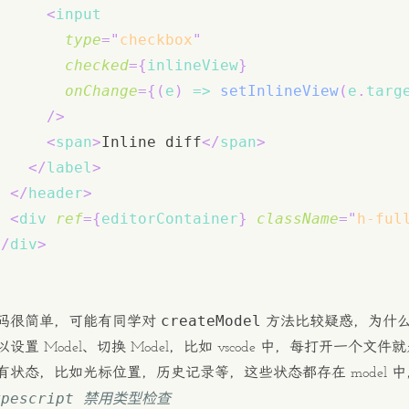
<
input
type
=
"
checkbox
"
checked
=
{
inlineView
}
onChange
=
{
(
e
)
=>
setInlineView
(
e
.
targ
/>
<
span
>
Inline diff
</
span
>
</
label
>
</
header
>
<
div
ref
=
{
editorContainer
}
className
=
"
h-ful
</
div
>
createModel
码很简单，可能有同学对
方法比较疑惑，为什
设置 Model、切换 Model，比如 vscode 中，每打开一个文件
有状态，比如光标位置，历史记录等，这些状态都存在 model
ypescript 禁用类型检查