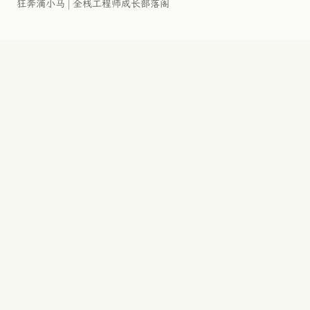
狂奔滴小马 | 全栈工程师成长部落阁