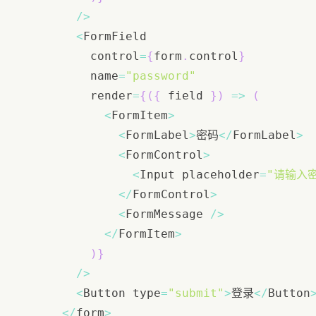
/
>
<
FormField
          control
=
{
form
.
control
}
          name
=
"password"
          render
=
{
(
{
 field 
}
)
=>
(
<
FormItem
>
<
FormLabel
>
密码
<
/
FormLabel
>
<
FormControl
>
<
Input
 placeholder
=
"请输入
<
/
FormControl
>
<
FormMessage
/
>
<
/
FormItem
>
)
}
/
>
<
Button
 type
=
"submit"
>
登录
<
/
Button
<
/
form
>