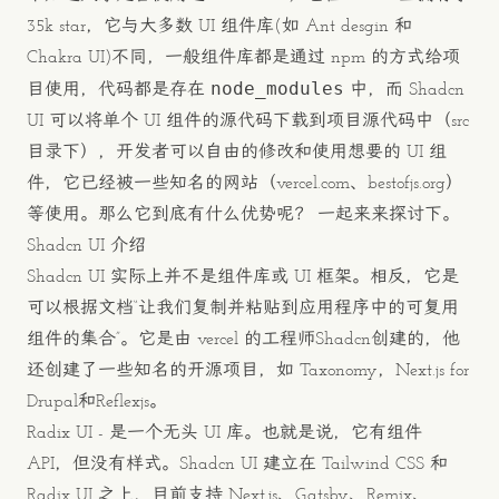
35k star，它与大多数 UI 组件库(如 Ant desgin 和
Chakra UI)不同，一般组件库都是通过 npm 的方式给项
node_modules
目使用，代码都是存在
中，而 Shadcn
UI 可以将单个 UI 组件的源代码下载到项目源代码中（src
目录下），开发者可以自由的修改和使用想要的 UI 组
件，它已经被一些知名的网站（
vercel.com
、
bestofjs.org
）
等使用。那么它到底有什么优势呢？ 一起来来探讨下。
Shadcn UI 介绍
Shadcn UI 实际上并不是组件库或 UI 框架。相反，它是
可以根据文档“让我们复制并粘贴到应用程序中的可复用
组件的集合”。它是由 vercel 的工程师
Shadcn
创建的，他
还创建了一些知名的开源项目，如
Taxonomy
，
Next.js for
Drupal
和
Reflexjs
。
Radix UI - 是一个无头 UI 库。也就是说，它有组件
API，但没有样式。Shadcn UI 建立在 Tailwind CSS 和
Radix UI 之上，目前支持 Next.js、Gatsby、Remix、