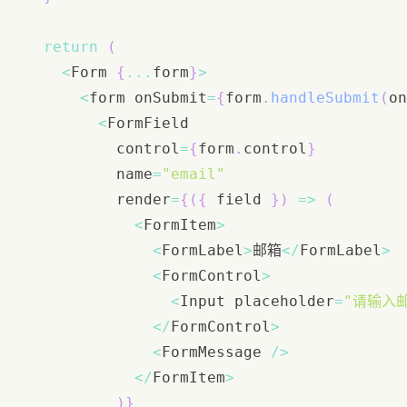
return
(
<
Form
{
...
form
}
>
<
form onSubmit
=
{
form
.
handleSubmit
(
on
<
FormField
          control
=
{
form
.
control
}
          name
=
"email"
          render
=
{
(
{
 field 
}
)
=>
(
<
FormItem
>
<
FormLabel
>
邮箱
<
/
FormLabel
>
<
FormControl
>
<
Input
 placeholder
=
"请输入
<
/
FormControl
>
<
FormMessage
/
>
<
/
FormItem
>
)
}