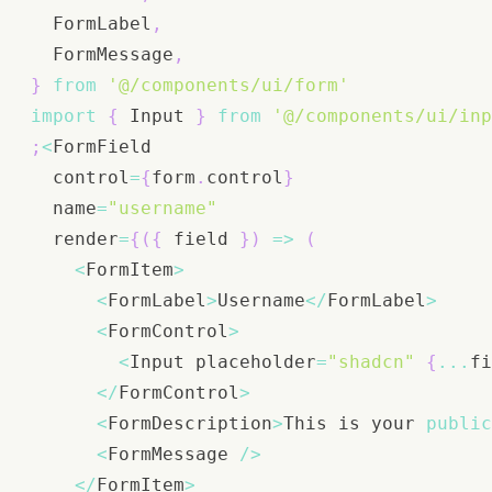
FormLabel
,
FormMessage
,
}
from
'@/components/ui/form'
import
{
Input
}
from
'@/components/ui/inp
;
<
FormField
  control
=
{
form
.
control
}
  name
=
"username"
  render
=
{
(
{
 field 
}
)
=>
(
<
FormItem
>
<
FormLabel
>
Username
<
/
FormLabel
>
<
FormControl
>
<
Input
 placeholder
=
"shadcn"
{
...
fi
<
/
FormControl
>
<
FormDescription
>
This
 is your 
public
<
FormMessage
/
>
<
/
FormItem
>