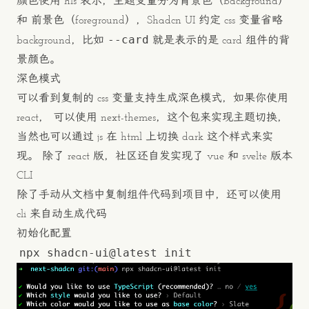
颜色使用 hls 表示，主题变量分为背景色（background）
和 前景色（foreground），Shadcn UI 约定 css 变量省略
--card
background，比如
就是表示的是 card 组件的背
景颜色。
深色模式
可以看到复制的 css 变量支持生成深色模式，如果你使用
react， 可以使用
next-themes
，这个包来实现主题切换，
当然也可以通过 js 在 html 上切换 dark 这个样式来实
现。 除了 react 版，社区还自发实现了
vue
和
svelte
版本
CLI
除了手动从文档中复制组件代码到项目中，还可以使用
cli 来自动生成代码
初始化配置