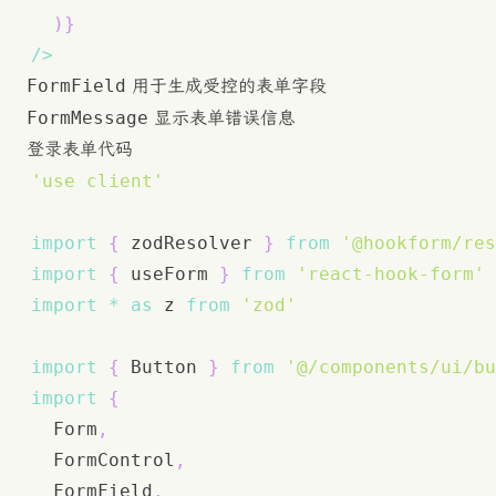
)
}
/
>
FormField
用于生成受控的表单字段
FormMessage
显示表单错误信息
登录表单代码
'use client'
import
{
 zodResolver 
}
from
'@hookform/res
import
{
 useForm 
}
from
'react-hook-form'
import
*
as
 z
from
'zod'
import
{
Button
}
from
'@/components/ui/bu
import
{
Form
,
FormControl
,
FormField
,