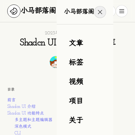
小马部落阁
小马部落阁
Published on
2023年11月15日星期三
Shadcn UI 现代 UI 组件库
文章
Authors
作者
标签
狂奔滴小马
视频
目录
前言
项目
Shadcn UI 介绍
Shadcn UI 功能特点
关于
多主题和主题编辑器
深色模式
CLI