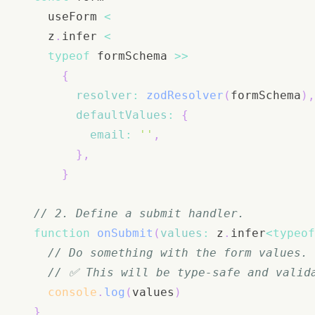
    useForm 
<
    z
.
infer
<
typeof
 formSchema 
>>
{
resolver
:
zodResolver
(
formSchema
)
,
defaultValues
:
{
email
:
''
,
}
,
}
// 2. Define a submit handler.
function
onSubmit
(
values
:
 z
.
infer
<
typeof
// Do something with the form values.
// ✅ This will be type-safe and valid
console
.
log
(
values
)
}