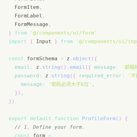
FormItem
,
FormLabel
,
FormMessage
,
}
from
'@/components/ui/form'
import
{
Input
}
from
'@/components/ui/inp
const
 formSchema 
=
 z
.
object
(
{
email
:
 z
.
string
(
)
.
email
(
{
message
:
'邮箱
password
:
 z
.
string
(
{
required_error
:
'不
message
:
'密码必须大于6位'
,
}
)
,
}
)
export
default
function
ProfileForm
(
)
{
// 1. Define your form.
const
 form 
=