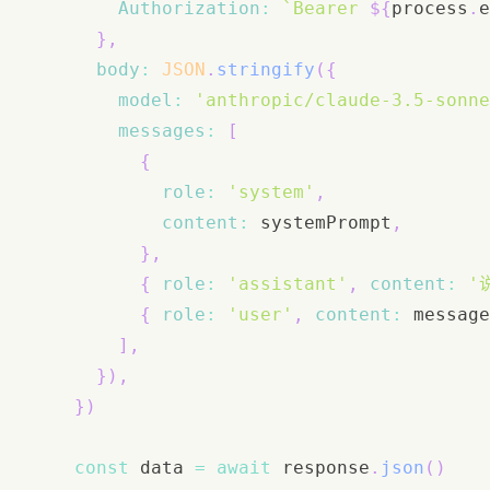
Authorization
:
`
Bearer 
${
process
.
e
}
,
body
:
JSON
.
stringify
(
{
model
:
'anthropic/claude-3.5-sonne
messages
:
[
{
role
:
'system'
,
content
:
 systemPrompt
,
}
,
{
role
:
'assistant'
,
content
:
'
{
role
:
'user'
,
content
:
 message
]
,
}
)
,
}
)
const
 data 
=
await
 response
.
json
(
)