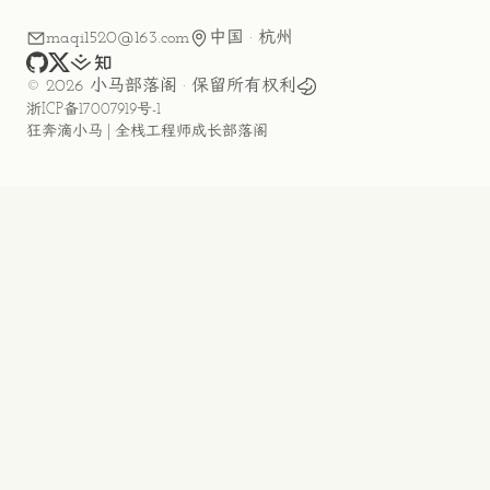
maqi1520@163.com
中国 · 杭州
github
x
juejin
zhihu
©
2026
小马部落阁
· 保留所有权利
浙ICP备17007919号-1
狂奔滴小马 | 全栈工程师成长部落阁