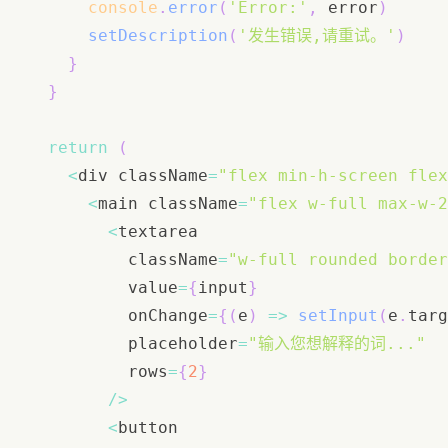
console
.
error
(
'Error:'
,
 error
)
setDescription
(
'发生错误,请重试。'
)
}
}
return
(
<
div className
=
"flex min-h-screen flex
<
main className
=
"flex w-full max-w-2
<
          className
=
"w-full rounded border
          value
=
{
input
}
          onChange
=
{
(
e
)
=>
setInput
(
e
.
targ
          placeholder
=
"输入您想解释的词..."
          rows
=
{
2
}
/
>
<