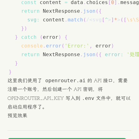
const
 content 
=
 data
.
choices
[
0
]
.
messag
return
NextResponse
.
json
(
{
svg
:
 content
.
match
(
/
<svg
[
^
>
]
*
>
(
[
\s
\S
}
)
}
catch
(
error
)
{
console
.
error
(
'Error:'
,
 error
)
return
NextResponse
.
json
(
{
error
:
'处
}
}
openrouter.ai
这里我们使用了
的 API 接口，需要
注册一个账号，然后创建一个 API 密钥，将
.env
OPENROUTER_API_KEY 写入到
文件中，就可以
启动应用程序了。
预览效果