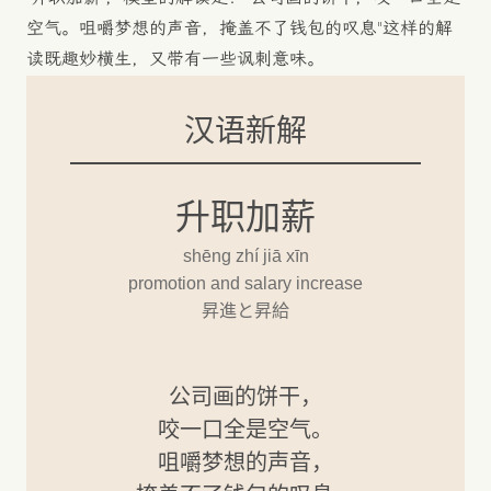
空气。咀嚼梦想的声音，掩盖不了钱包的叹息"这样的解
读既趣妙横生，又带有一些讽刺意味。
汉语新解
升职加薪
shēng zhí jiā xīn
promotion and salary increase
昇進と昇給
公司画的饼干，
咬一口全是空气。
咀嚼梦想的声音，