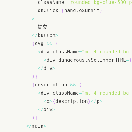
          className
=
"rounded bg-blue-500 p
          onClick
=
{
handleSubmit
}
>
<
/
button
>
{
svg 
&&
(
<
div className
=
"mt-4 rounded bg-
<
div dangerouslySetInnerHTML
=
{
<
/
div
>
)
}
{
description 
&&
(
<
div className
=
"mt-4 rounded bg-
<
p
>
{
description
}
<
/
p
>
<
/
div
>
)
}
<
/
main
>