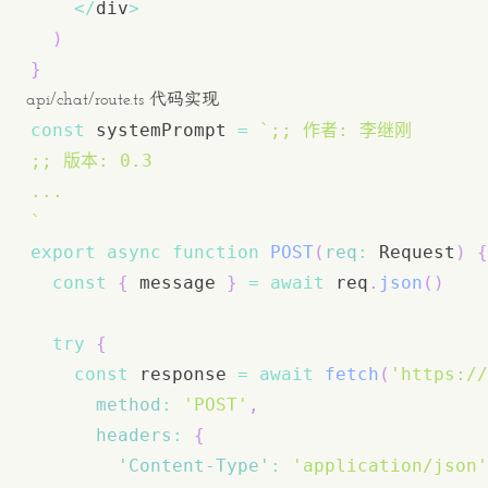
<
/
div
>
)
}
api/chat/route.ts 代码实现
const
 systemPrompt 
=
`
`
export
async
function
POST
(
req
:
Request
)
{
const
{
 message 
}
=
await
 req
.
json
(
)
try
{
const
 response 
=
await
fetch
(
'https://
method
:
'POST'
,
headers
:
{
'Content-Type'
:
'application/json'