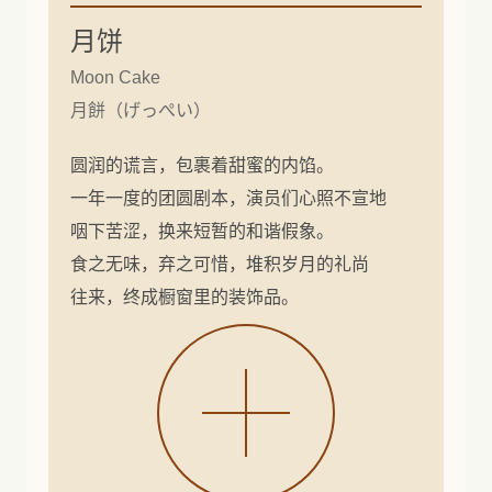
月饼
Moon Cake
月餅（げっぺい）
圆润的谎言，包裹着甜蜜的内馅。
一年一度的团圆剧本，演员们心照不宣地
咽下苦涩，换来短暂的和谐假象。
食之无味，弃之可惜，堆积岁月的礼尚
往来，终成橱窗里的装饰品。