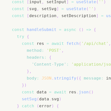
const
[
input
,
 setInput
]
=
useState
(
''
)
const
[
svg
,
 setSvg
]
=
useState
(
''
)
const
[
description
,
 setDescription
]
=
us
const
handleSubmit
=
async
(
)
=>
{
try
{
const
 res 
=
await
fetch
(
'/api/chat'
,
method
:
'POST'
,
headers
:
{
'Content-Type'
:
'application/jso
}
,
body
:
JSON
.
stringify
(
{
message
:
 in
}
)
const
 data 
=
await
 res
.
json
(
)
setSvg
(
data
.
svg
)
}
catch
(
error
)
{