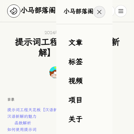
小马部落阁
小马部落阁
Published on
2024年9月16日星期一
提示词工程天花板【汉语新
文章
解】- 原理浅析
标签
Authors
作者
狂奔滴小马
视频
项目
目录
提示词工程天花板【汉语新解】- 原理浅析
汉语新解的魅力
关于
函数解析
如何使用提示词