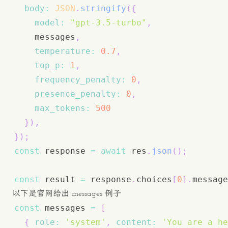
body
:
JSON
.
stringify
(
{
model
:
"gpt-3.5-turbo"
,
    messages
,
temperature
:
0.7
,
top_p
:
1
,
frequency_penalty
:
0
,
presence_penalty
:
0
,
max_tokens
:
500
}
)
,
}
)
;
const
 response 
=
await
 res
.
json
(
)
;
const
 result 
=
 response
.
choices
[
0
]
.
message
以下是官网给出 messages 例子
const
 messages 
=
[
{
role
:
'system'
,
content
:
'You are a he