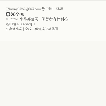
maqi1520@163.com
中国 · 杭州
github
x
juejin
zhihu
©
2026
小马部落阁
· 保留所有权利
浙ICP备17007919号-1
狂奔滴小马 | 全栈工程师成长部落阁