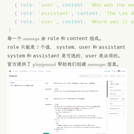
{
role
:
'user'
,
content
:
'Who won the wo
{
role
:
'assistant'
,
content
:
'The Los A
{
role
:
'user'
,
content
:
'Where was it 
]
role
content
每一个 message 由
和
组成。
role
system
user
assistant
只能是 3 个值，
、
和
system
assistant
user
和
是可选的，
是必须的。
官方提供了
playground
帮助我们创建 messages 信息。