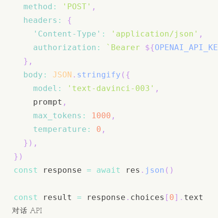
method
:
'POST'
,
headers
:
{
'Content-Type'
:
'application/json'
,
authorization
:
`
Bearer 
${
OPENAI_API_KE
}
,
body
:
JSON
.
stringify
(
{
model
:
'text-davinci-003'
,
    prompt
,
max_tokens
:
1000
,
temperature
:
0
,
}
)
,
}
)
const
 response 
=
await
 res
.
json
(
)
const
 result 
=
 response
.
choices
[
0
]
.
text
对话 API