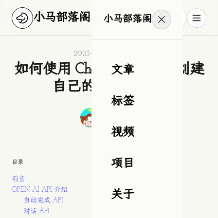
小马部落阁
小马部落阁
Published on
2023年4月3日星期一
如何使用 ChatGPT 3.5 API 创建
文章
自己的智能应用？
标签
Authors
作者
狂奔滴小马
视频
项目
目录
前言
OPEN AI API 介绍
关于
自动完成 API
对话 API