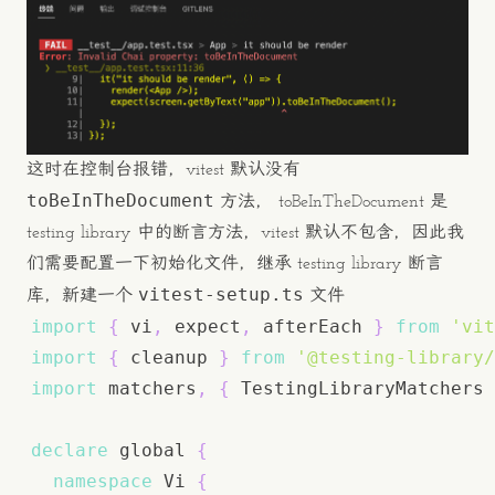
这时在控制台报错，vitest 默认没有
toBeInTheDocument
方法， toBeInTheDocument 是
testing library 中的断言方法，vitest 默认不包含，因此我
们需要配置一下初始化文件，继承 testing library 断言
vitest-setup.ts
库，新建一个
文件
import
{
 vi
,
 expect
,
 afterEach 
}
from
'vit
import
{
 cleanup 
}
from
'@testing-library/
import
 matchers
,
{
 TestingLibraryMatchers 
declare
 global 
{
namespace
 Vi 
{