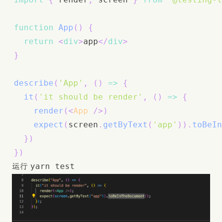
function
App
(
)
{
return
<
div
>
app
</
div
>
}
describe
(
'App'
,
(
)
=>
{
it
(
'it should be render'
,
(
)
=>
{
render
(
<
App
/>
)
expect
(
screen
.
getByText
(
'app'
)
)
.
toBeIn
}
)
}
)
yarn test
运行