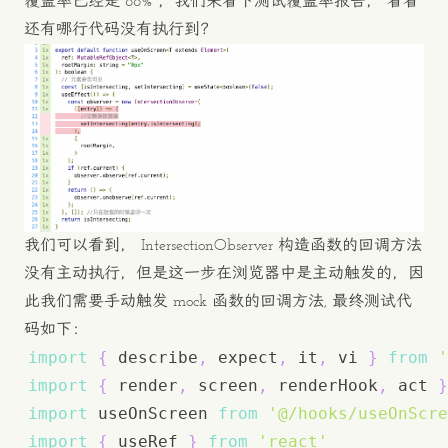
覆盖率已经是 88% ，我们来看下测试覆盖率报告， 看看
还有哪行代码没有执行到？
我们可以看到， IntersectionObserver 构造函数的回调方法
没有主动执行，但是这一步在浏览器中是主动触发的，因
此我们需要手动触发 mock 函数的回调方法, 最终测试代
码如下：
import
{
 describe
,
 expect
,
 it
,
 vi 
}
from
'
import
{
 render
,
 screen
,
 renderHook
,
 act 
}
import
useOnScreen
from
'@/hooks/useOnScre
import
{
 useRef 
}
from
'react'