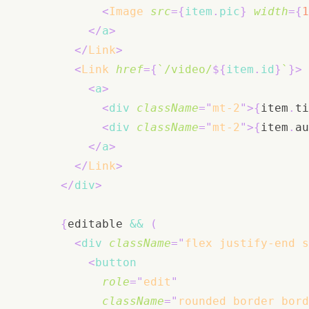
<
Image
src
=
{
item
.
pic
}
width
=
{
1
</
a
>
</
Link
>
<
Link
href
=
{
`
/video/
${
item
.
id
}
`
}
>
<
a
>
<
div
className
=
"
mt-2
"
>
{
item
.
ti
<
div
className
=
"
mt-2
"
>
{
item
.
au
</
a
>
</
Link
>
</
div
>
{
editable 
&&
(
<
div
className
=
"
flex justify-end s
<
button
role
=
"
edit
"
className
=
"
rounded border bord