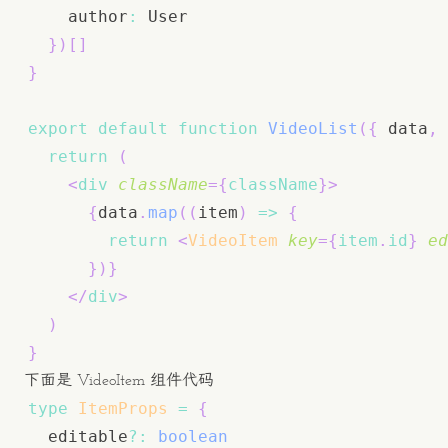
    author
:
User
}
)
[
]
}
export
default
function
VideoList
(
{
 data
,
 
return
(
<
div
className
=
{
className
}
>
{
data
.
map
(
(
item
)
=>
{
return
<
VideoItem
key
=
{
item
.
id
}
ed
}
)
}
</
div
>
)
}
下面是 VideoItem 组件代码
type
ItemProps
=
{
  editable
?
:
boolean