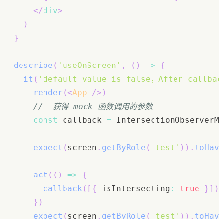
</
div
>
)
}
describe
(
'useOnScreen'
,
(
)
=>
{
it
(
'default value is false，After callba
render
(
<
App
/>
)
//  获得 mock 函数调用的参数
const
 callback 
=
IntersectionObserverM
expect
(
screen
.
getByRole
(
'test'
)
)
.
toHav
act
(
(
)
=>
{
callback
(
[
{
 isIntersecting
:
true
}
]
)
}
)
expect
(
screen
.
getByRole
(
'test'
)
)
.
toHav