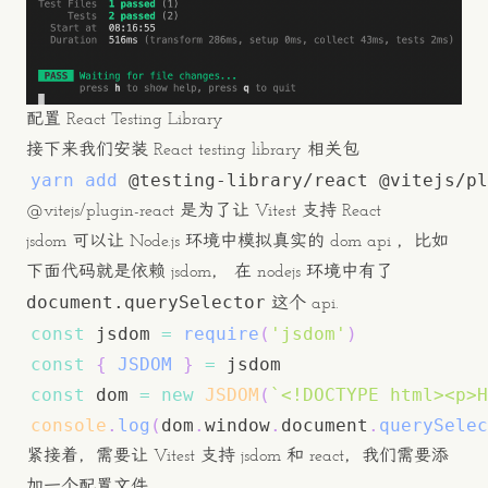
配置 React Testing Library
接下来我们安装 React testing library 相关包
yarn
add
 @testing-library/react @vitejs/pl
@vitejs/plugin-react 是为了让 Vitest 支持 React
jsdom 可以让 Node.js 环境中模拟真实的 dom api ，比如
下面代码就是依赖 jsdom， 在 nodejs 环境中有了
document.querySelector
这个 api.
const
 jsdom 
=
require
(
'jsdom'
)
const
{
JSDOM
}
=
const
 dom 
=
new
JSDOM
(
`
<!DOCTYPE html><p>H
console
.
log
(
dom
.
window
.
document
.
querySelec
紧接着，需要让 Vitest 支持 jsdom 和 react，我们需要添
加一个配置文件