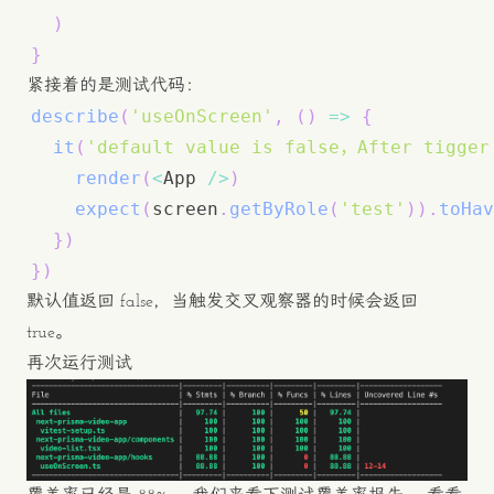
)
}
紧接着的是测试代码：
describe
(
'useOnScreen'
,
(
)
=>
{
it
(
'default value is false，After tigger
render
(
<
App 
/
>
)
expect
(
screen
.
getByRole
(
'test'
)
)
.
toHav
}
)
}
)
默认值返回 false，当触发交叉观察器的时候会返回
true。
再次运行测试