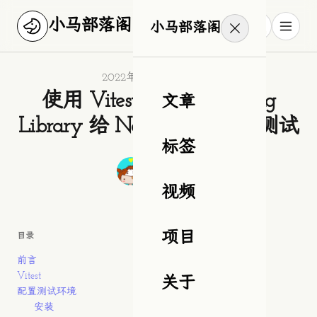
小马部落阁
小马部落阁
Published on
2022年10月25日星期二
使用 Vitest 和 React Testing
文章
Library 给 Next.js 应用单元测试
标签
Authors
作者
狂奔滴小马
视频
项目
目录
前言
Vitest
关于
配置测试环境
安装