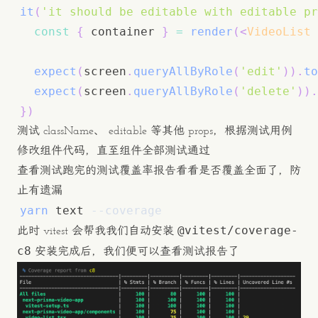
it
(
'it should be editable with editable pr
const
{
 container 
}
=
render
(
<
VideoList
expect
(
screen
.
queryAllByRole
(
'edit'
)
)
.
to
expect
(
screen
.
queryAllByRole
(
'delete'
)
)
.
}
)
测试 className、 editable 等其他 props，根据测试用例
修改组件代码，直至组件全部测试通过
查看测试跑完的测试覆盖率报告看看是否覆盖全面了，防
止有遗漏
yarn
 text 
--coverage
@vitest/coverage-
此时 vitest 会帮我我们自动安装
c8
安装完成后，我们便可以查看测试报告了