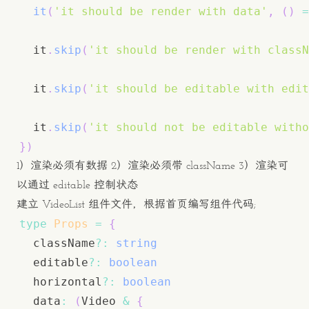
it
(
'it should be render with data'
,
(
)
=
  it
.
skip
(
'it should be render with classN
  it
.
skip
(
'it should be editable with edit
  it
.
skip
(
'it should not be editable witho
}
)
1）渲染必须有数据 2）渲染必须带 className 3）渲染可
以通过 editable 控制状态
建立 VideoList 组件文件，根据首页编写组件代码;
type
Props
=
{
  className
?
:
string
  editable
?
:
boolean
  horizontal
?
:
boolean
  data
:
(
Video
&
{