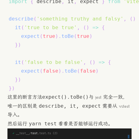
import
{
 describe
,
 it
,
 expect 
}
from
'vite
describe
(
'something truthy and falsy'
,
(
)
it
(
'true to be true'
,
(
)
=>
{
expect
(
true
)
.
toBe
(
true
)
}
)
it
(
'false to be false'
,
(
)
=>
{
expect
(
false
)
.
toBe
(
false
)
}
)
}
)
expect().toBe()
这里的断言方法
与 jest 完全一致，
describe, it, expect
唯一的区别是
需要从 vitest
导入。
yarn test
然后运行
看看是否能够运行成功。