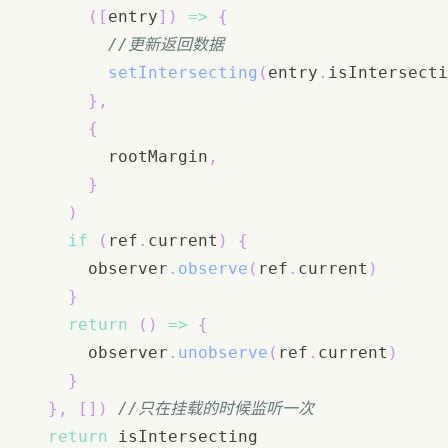
(
[
entry
]
)
=>
{
//更新返回数据
setIntersecting
(
entry
.
isIntersecti
}
,
{
        rootMargin
,
}
)
if
(
ref
.
current
)
{
      observer
.
observe
(
ref
.
current
)
}
return
(
)
=>
{
      observer
.
unobserve
(
ref
.
current
)
}
}
,
[
]
)
//只在挂载的时候监听一次
return