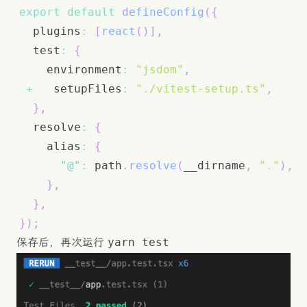
export
default
defineConfig
(
{
  plugins
:
[
react
(
)
]
,
  test
:
{
    environment
:
"jsdom"
,
+
   setupFiles
:
"./vitest-setup.ts"
,
}
,
  resolve
:
{
    alias
:
{
"@"
:
 path
.
resolve
(
__dirname
,
"."
)
,
}
,
}
,
}
)
;
yarn test
保存后，再次运行