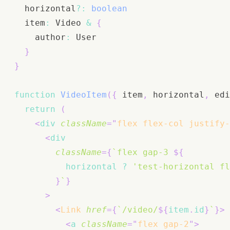
  horizontal
?
:
boolean
  item
:
Video
&
{
    author
:
User
}
}
function
VideoItem
(
{
 item
,
 horizontal
,
 edi
return
(
<
div
className
=
"
flex flex-col justify-
<
div
className
=
{
`
flex gap-3 
${
          horizontal 
?
'test-horizontal fl
}
`
}
>
<
Link
href
=
{
`
/video/
${
item
.
id
}
`
}
>
<
a
className
=
"
flex gap-2
"
>