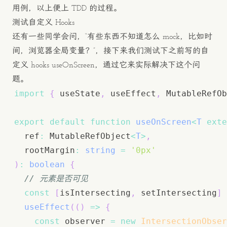
用例，以上便上 TDD 的过程。
测试自定义 Hooks
还有一些同学会问，“有些东西不知道怎么 mock，比如时
间，浏览器全局变量？”，接下来我们测试下之前写的自
定义 hooks useOnScreen，通过它来实际解决下这个问
题。
import
{
 useState
,
 useEffect
,
 MutableRefOb
export
default
function
useOnScreen
<
T
exte
  ref
:
 MutableRefObject
<
T
>
,
  rootMargin
:
string
=
'0px'
)
:
boolean
{
// 元素是否可见
const
[
isIntersecting
,
 setIntersecting
]
useEffect
(
(
)
=>
{
const
 observer 
=
new
IntersectionObser