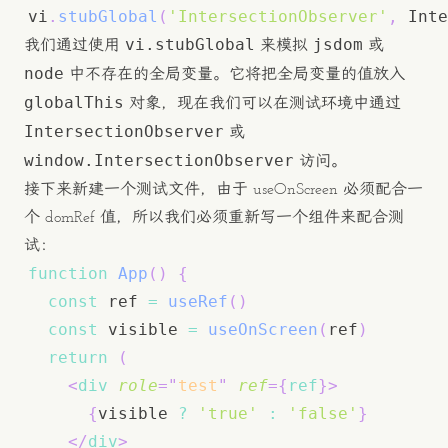
vi
.
stubGlobal
(
'IntersectionObserver'
,
 Inte
vi.stubGlobal
jsdom
我们通过使用
来模拟
或
node
中不存在的全局变量。它将把全局变量的值放入
globalThis
对象，现在我们可以在测试环境中通过
IntersectionObserver
或
window.IntersectionObserver
访问。
接下来新建一个测试文件，由于 useOnScreen 必须配合一
个 domRef 值，所以我们必须重新写一个组件来配合测
试：
function
App
(
)
{
const
 ref 
=
useRef
(
)
const
 visible 
=
useOnScreen
(
ref
)
return
(
<
div
role
=
"
test
"
ref
=
{
ref
}
>
{
visible 
?
'true'
:
'false'
}
</
div
>