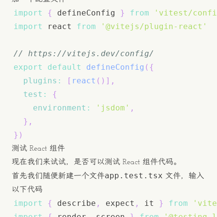
import
{
 defineConfig 
}
from
'vitest/confi
import
react
from
'@vitejs/plugin-react'
// https://vitejs.dev/config/
export
default
defineConfig
(
{
plugins
:
[
react
(
)
]
,
test
:
{
environment
:
'jsdom'
,
}
,
}
)
测试 React 组件
现在我们来试试，是否可以测试 React 组件代码。
app.test.tsx
首先我们随便新建一个文件
文件，输入
以下代码
import
{
 describe
,
 expect
,
 it 
}
from
'vite
import
{
 render
,
 screen 
}
from
'@testing-l