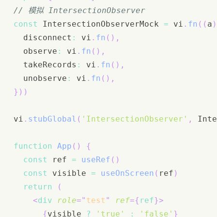
// 模拟 IntersectionObserver
const
IntersectionObserverMock
=
 vi
.
fn
(
(
a
)
  disconnect
:
 vi
.
fn
(
)
,
  observe
:
 vi
.
fn
(
)
,
  takeRecords
:
 vi
.
fn
(
)
,
  unobserve
:
 vi
.
fn
(
)
,
}
)
)
vi
.
stubGlobal
(
'IntersectionObserver'
,
Inte
function
App
(
)
{
const
 ref 
=
useRef
(
)
const
 visible 
=
useOnScreen
(
ref
)
return
(
<
div
role
=
"
test
"
ref
=
{
ref
}
>
{
visible 
?
'true'
:
'false'
}