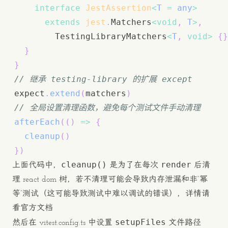
interface
JestAssertion
<
T
=
any
>
extends
jest
.
Matchers
<
void
,
T
>
,
        TestingLibraryMatchers
<
T
,
void
>
{
}
}
}
// 继承 testing-library 的扩展 except
expect
.
extend
(
matchers
)
// 全局设置清理函数，避免每个测试文件手动清理
afterEach
(
(
)
=>
{
cleanup
(
)
}
)
cleanup()
render
上面代码中，
是为了在每次
后清
理 react dom 树，若不清理可能会导致内存泄漏和非“幂
等”测试（这可能导致测试中难以调试的错误），详情请
看
官方文档
setupFiles
然后在 vitest.config.ts 中设置
文件路径