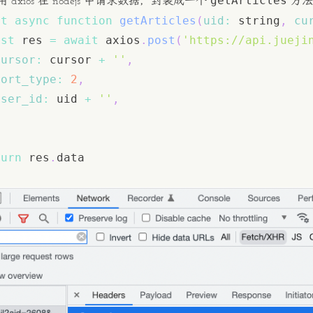
getArticles
 axios 在 nodejs 中请求数据，封装成一个
方法
rt
async
function
getArticles
(
uid
:
 string
,
cu
nst
 res 
=
await
 axios
.
post
(
'https://api.jueji
cursor
:
 cursor 
+
''
,
sort_type
:
2
,
user_id
:
 uid 
+
''
,
turn
 res
.
data