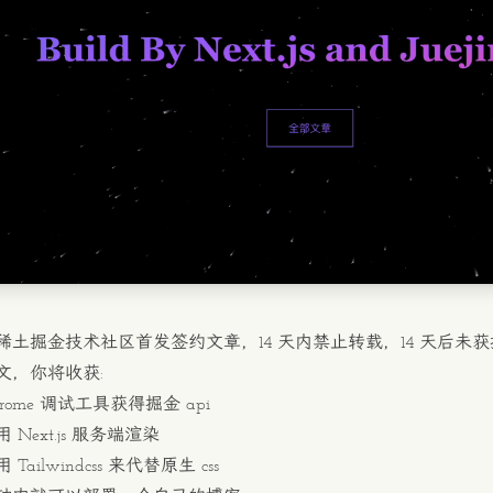
稀土掘金技术社区首发签约文章，14 天内禁止转载，14 天后未
文，你将收获:
hrome 调试工具获得掘金 api
 Next.js 服务端渲染
Tailwindcss 来代替原生 css