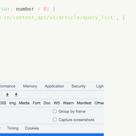
rsor
:
 number 
=
0
)
{
n.cn/content_api/v1/article/query_list'
,
{