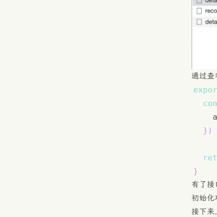
通过查
expo
co
    
}
)
re
}
有了接
初始化
接下来，