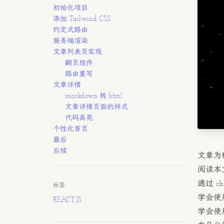
初始化项目
添加 Tailwind CSS
约定式路由
服务端渲染
文章列表页实现
翻页组件
路由重写
文章详情
markdown 转 html
文章详情页面的样式
代码高亮
个性化首页
最后
后续
文章为
阅读本
通过 c
标签
学会使用
REACT.JS
学会使用 