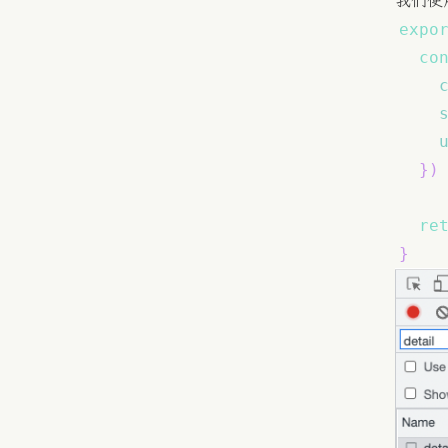
我们使用
expo
co
}
)
re
}