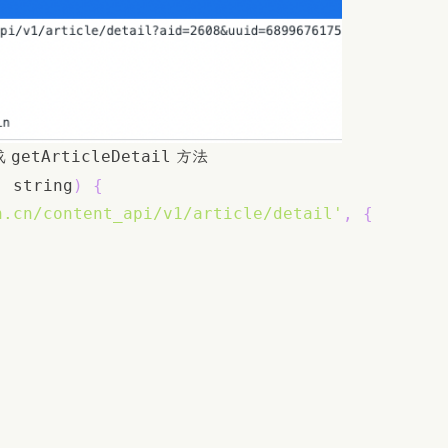
getArticleDetail
成
方法
:
 string
)
{
n.cn/content_api/v1/article/detail'
,
{