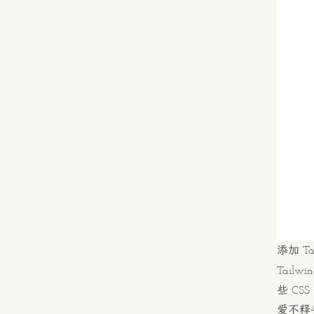
添加 Tai
Tail
些 C
爱不释