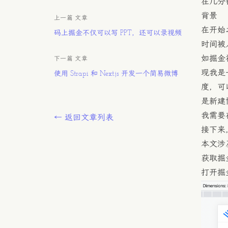
在几分
背景
上一篇 文章
在开始
码上掘金不仅可以写 PPT，还可以录视频
时间被
如掘金
下一篇 文章
现我是
使用 Strapi 和 Next.js 开发一个简易微博
度，可
是新建
我需要
← 返回文章列表
接下来
本文涉
获取掘金
打开掘金