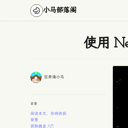
小马部落阁
Published on
使用 Ne
Authors
作者
狂奔滴小马
目录
阅读本文，你将收获:
背景
获取掘金 API